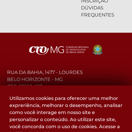
INSCRIÇÃO
DÚVIDAS
FREQUENTES
RUA DA BAHIA, 1477 - LOURDES
BELO HORIZONTE - MG
CEP: 30160-017
Utilizamos cookies para oferecer uma melhor
(31) 2104-3000 - WhatsApp
expreriência, melhorar o desempenho, analisar
0800-015-4000 - Telefone
como você interage em nosso site e
personalizar o conteúdo. Ao utilizar este site,
Acompanhe
você concorda com o uso de cookies. Acesse a