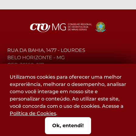
RUA DA BAHIA, 1477 - LOURDES
BELO HORIZONTE - MG
CEP: 30160-017
Utilizamos cookies para oferecer uma melhor
(31) 2104-3000 - WhatsApp
expreriência, melhorar o desempenho, analisar
0800-015-4000 - Telefone
como você interage em nosso site e
personalizar o conteúdo. Ao utilizar este site,
Acompanhe
você concorda com o uso de cookies. Acesse a
@CROMGOFICIAL
Política de Cookies
.
nas redes sociais:
Ok, entendi!