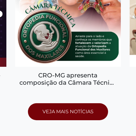
-
CRO-MG apresenta
o
composição da Câmara Técnica
de Ortopedia Funcional dos
Maxilares (OFM) e reforça
atuação da área em Minas
Gerais
VEJA MAIS NOTÍCIAS