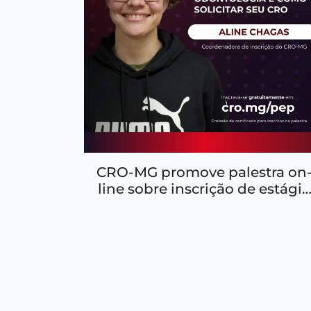
CRO-MG promove palestra on
line sobre inscrição de estági
e orientações para futuros
cirurgiões-dentistas