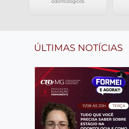
oportunidades profissionais,
in
serviços e vendas de
resp
equipamentos
odontológicos
ÚLTIMAS NOTÍCIAS