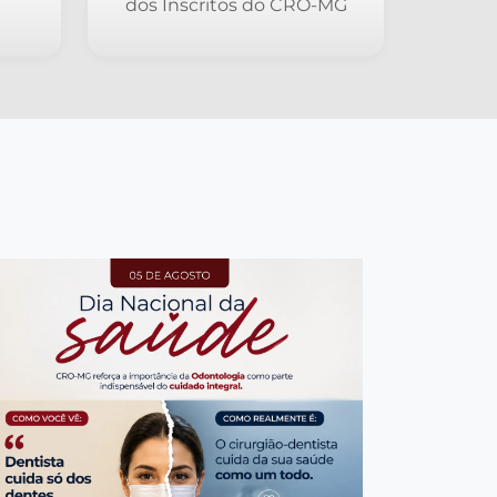
 em
saber sobre a mudança de
acia
Administradora de Benefícios
do Plano de Saúde Unimed
dos Inscritos do CRO-MG