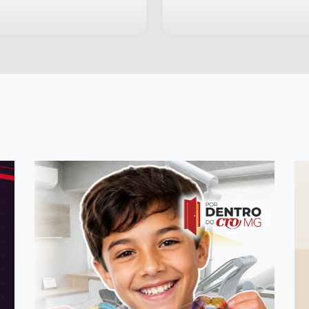
scrição, especialidades,
informações e entre
onsabilidades e contatos
contato com sua deleg
dos inscritos
regional