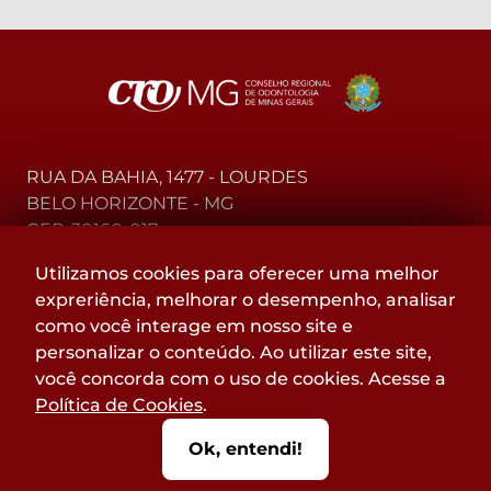
RUA DA BAHIA, 1477 - LOURDES
BELO HORIZONTE - MG
CEP: 30160-017
Utilizamos cookies para oferecer uma melhor
(31) 2104-3000 - WhatsApp
expreriência, melhorar o desempenho, analisar
0800-015-4000 - Telefone
como você interage em nosso site e
personalizar o conteúdo. Ao utilizar este site,
Acompanhe
você concorda com o uso de cookies. Acesse a
@CROMGOFICIAL
Política de Cookies
.
nas redes sociais:
Ok, entendi!