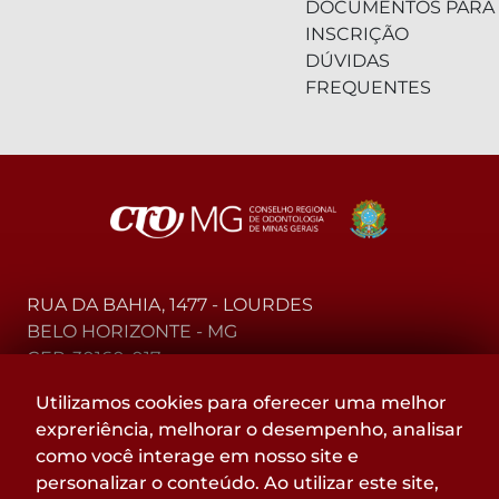
DOCUMENTOS PARA
INSCRIÇÃO
DÚVIDAS
FREQUENTES
RUA DA BAHIA, 1477 - LOURDES
BELO HORIZONTE - MG
CEP: 30160-017
Utilizamos cookies para oferecer uma melhor
(31) 2104-3000 - WhatsApp
expreriência, melhorar o desempenho, analisar
0800-015-4000 - Telefone
como você interage em nosso site e
personalizar o conteúdo. Ao utilizar este site,