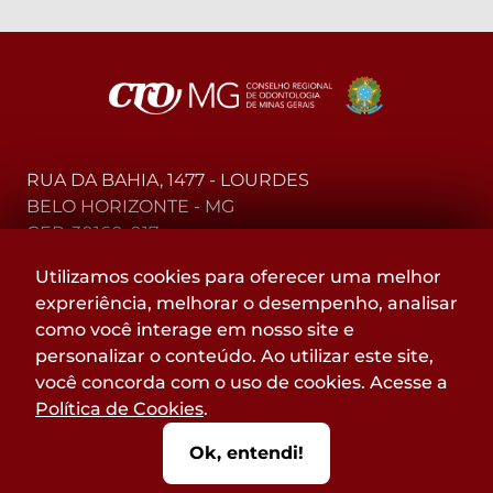
RUA DA BAHIA, 1477 - LOURDES
BELO HORIZONTE - MG
CEP: 30160-017
Utilizamos cookies para oferecer uma melhor
(31) 2104-3000 - WhatsApp
expreriência, melhorar o desempenho, analisar
0800-015-4000 - Telefone
como você interage em nosso site e
personalizar o conteúdo. Ao utilizar este site,
Acompanhe
você concorda com o uso de cookies. Acesse a
@CROMGOFICIAL
Política de Cookies
.
nas redes sociais:
Ok, entendi!