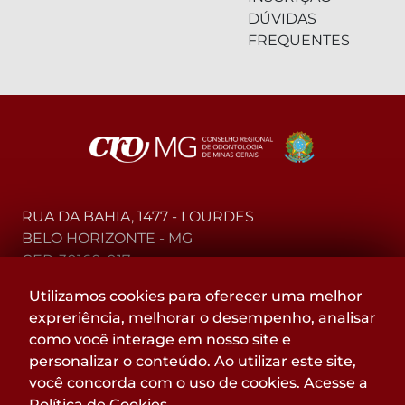
DÚVIDAS
FREQUENTES
RUA DA BAHIA, 1477 - LOURDES
BELO HORIZONTE - MG
CEP: 30160-017
Utilizamos cookies para oferecer uma melhor
(31) 2104-3000 - WhatsApp
expreriência, melhorar o desempenho, analisar
0800-015-4000 - Telefone
como você interage em nosso site e
personalizar o conteúdo. Ao utilizar este site,
Acompanhe
você concorda com o uso de cookies. Acesse a
@CROMGOFICIAL
Política de Cookies
.