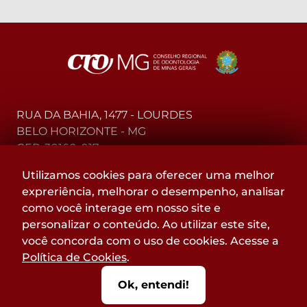
RUA DA BAHIA, 1477 - LOURDES
BELO HORIZONTE - MG
CEP: 30160-017
Utilizamos cookies para oferecer uma melhor
(31) 2104-3000 - WhatsApp
expreriência, melhorar o desempenho, analisar
0800-015-4000 - Telefone
como você interage em nosso site e
personalizar o conteúdo. Ao utilizar este site,
Acompanhe
você concorda com o uso de cookies. Acesse a
@CROMGOFICIAL
Política de Cookies
.
nas redes sociais:
Ok, entendi!