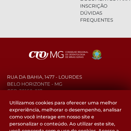
INSCRIÇÃO
DÚVIDAS
FREQUENTES
RUA DA BAHIA, 1477 - LOURDES
BELO HORIZONTE - MG
CEP: 30160-017
Utilizamos cookies para oferecer uma melhor
(31) 2104-3000 - WhatsApp
expreriência, melhorar o desempenho, analisar
0800-015-4000 - Telefone
como você interage em nosso site e
personalizar o conteúdo. Ao utilizar este site,
Acompanhe
você concorda com o uso de cookies. Acesse a