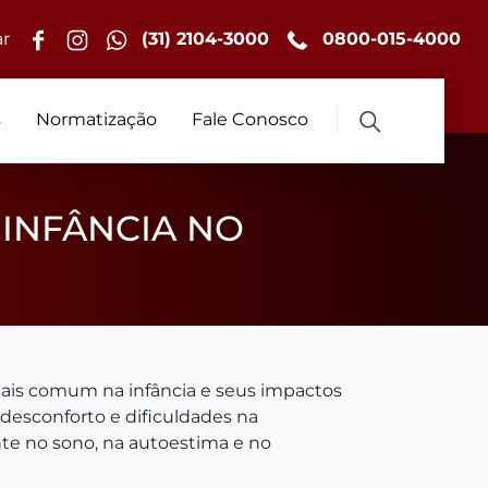
r
(31) 2104-3000
0800-015-4000
s
Normatização
Fale Conosco
 INFÂNCIA NO
mais comum na infância e seus impactos
 desconforto e dificuldades na
nte no sono, na autoestima e no