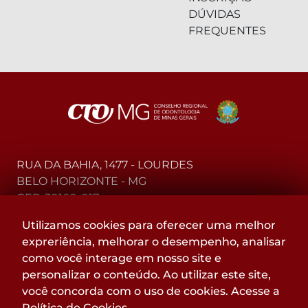
DÚVIDAS
FREQUENTES
RUA DA BAHIA, 1477 - LOURDES
BELO HORIZONTE - MG
CEP: 30160-017
Utilizamos cookies para oferecer uma melhor
(31) 2104-3000 - WhatsApp
expreriência, melhorar o desempenho, analisar
0800-015-4000 - Telefone
como você interage em nosso site e
personalizar o conteúdo. Ao utilizar este site,
Acompanhe
você concorda com o uso de cookies. Acesse a
@CROMGOFICIAL
Política de Cookies
.