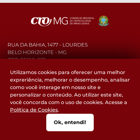
RUA DA BAHIA, 1477 - LOURDES
BELO HORIZONTE - MG
CEP: 30160-017
Utilizamos cookies para oferecer uma melhor
(31) 2104-3000 - WhatsApp
expreriência, melhorar o desempenho, analisar
0800-015-4000 - Telefone
como você interage em nosso site e
personalizar o conteúdo. Ao utilizar este site,
Acompanhe
você concorda com o uso de cookies. Acesse a
@CROMGOFICIAL
Política de Cookies
.
nas redes sociais:
Ok, entendi!