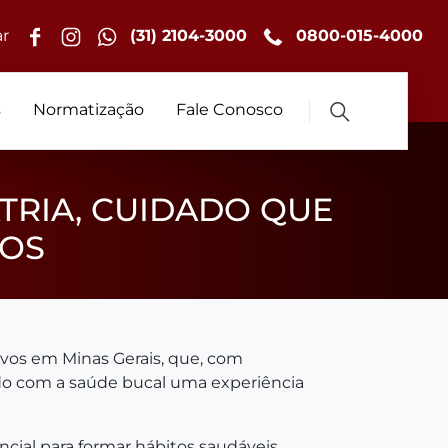
r
(31) 2104-3000
0800-015-4000
s
Normatização
Fale Conosco
RIA, CUIDADO QUE
SOS
ivos em Minas Gerais, que, com
ado com a saúde bucal uma experiência
cial para formar hábitos saudáveis