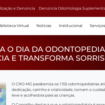
alização e Denúncia
Denúncia Odontologia Suplementa
iblioteca Virtual
Notícias
Institucional
Serviço
 O DIA DA ODONTOPEDIAT
IA E TRANSFORMA SORRI
O CRO-MG parabeniza os 1.155 odontopediatras at
dedicação, carinho e criatividade, tornam o cuid
leve e acolhedora para as crianças.
O Conselho destaca que a odontopediatria é essen