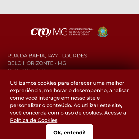
RUA DA BAHIA, 1477 - LOURDES
BELO HORIZONTE - MG
CEP: 30160-017
Utilizamos cookies para oferecer uma melhor
(31) 2104-3000 - WhatsApp
expreriência, melhorar o desempenho, analisar
0800-015-4000 - Telefone
como você interage em nosso site e
personalizar o conteúdo. Ao utilizar este site,
Acompanhe
você concorda com o uso de cookies. Acesse a
@CROMGOFICIAL
Política de Cookies
.
nas redes sociais:
Ok, entendi!