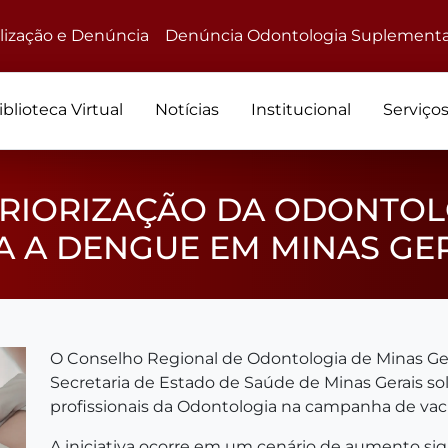
alização e Denúncia
Denúncia Odontologia Suplementa
iblioteca Virtual
Notícias
Institucional
Serviço
PRIORIZAÇÃO DA ODONTOL
 A DENGUE EM MINAS GE
O Conselho Regional de Odontologia de Minas Ge
Secretaria de Estado de Saúde de Minas Gerais soli
profissionais da Odontologia na campanha de vac
A iniciativa ocorre em um cenário de aumento sign