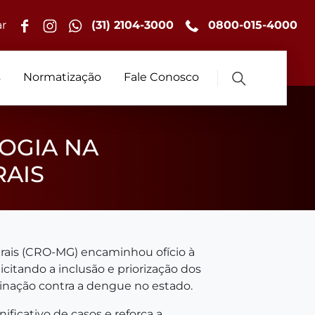
r
(31) 2104-3000
0800-015-4000
s
Normatização
Fale Conosco
OGIA NA
RAIS
rais (CRO-MG) encaminhou ofício à
citando a inclusão e priorização dos
inação contra a dengue no estado.
ificativo de casos e reforça a