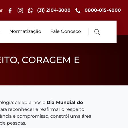
r
(31) 2104-3000
0800-015-4000
s
Normatização
Fale Conosco
EITO, CORAGEM E
ologia: celebramos o
Dia Mundial do
ara reconhecer e reafirmar o respeito
ciência e compromisso, constrói uma área
 de pessoas.