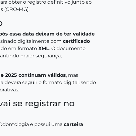
a obter o registro definitivo junto ao
is (CRO-MG).
o
pós essa data deixam de ter validade
assinado digitalmente com
certificado
ado em formato
XML
. O documento
arantindo maior segurança,
de 2025 continuam válidos
, mas
 deverá seguir o formato digital, sendo
rativas.
i se registrar no
Odontologia e possui uma
carteira