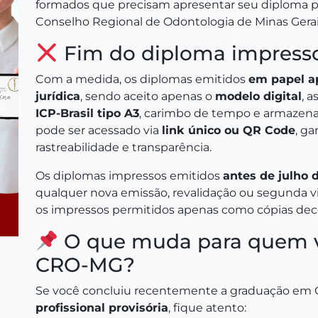
formados que precisam apresentar seu diploma par
Conselho Regional de Odontologia de Minas Gera
Fim do diploma impress
Com a medida, os diplomas emitidos
em papel a
jurídica
, sendo aceito apenas o
modelo digital
, 
ICP-Brasil tipo A3
, carimbo de tempo e armazen
pode ser acessado via
link único ou QR Code
, g
rastreabilidade e transparência.
Os diplomas impressos emitidos
antes de julho 
qualquer nova emissão, revalidação ou segunda via
os impressos permitidos apenas como cópias deco
O que muda para quem va
CRO-MG?
Se você concluiu recentemente a graduação em 
profissional provisória
, fique atento: