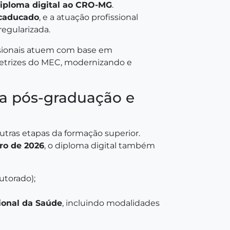
diploma digital ao CRO-MG
.
caducado
, e a atuação profissional
egularizada.
issionais atuem com base em
retrizes do MEC, modernizando e
a pós-graduação e
utras etapas da formação superior.
iro de 2026
, o diploma digital também
utorado);
ional da Saúde
, incluindo modalidades