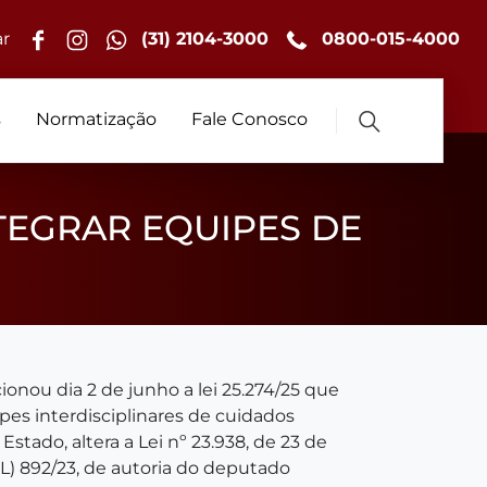
r
(31) 2104-3000
0800-015-4000
s
Normatização
Fale Conosco
TEGRAR EQUIPES DE
nou dia 2 de junho a lei 25.274/25 que
ipes interdisciplinares de cuidados
 Estado, altera a Lei nº 23.938, de 23 de
PL) 892/23, de autoria do deputado