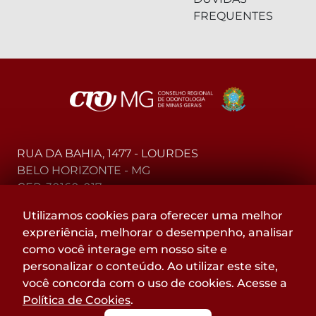
FREQUENTES
RUA DA BAHIA, 1477 - LOURDES
BELO HORIZONTE - MG
CEP: 30160-017
Utilizamos cookies para oferecer uma melhor
(31) 2104-3000 - WhatsApp
expreriência, melhorar o desempenho, analisar
0800-015-4000 - Telefone
como você interage em nosso site e
personalizar o conteúdo. Ao utilizar este site,
Acompanhe
você concorda com o uso de cookies. Acesse a
@CROMGOFICIAL
Política de Cookies
.