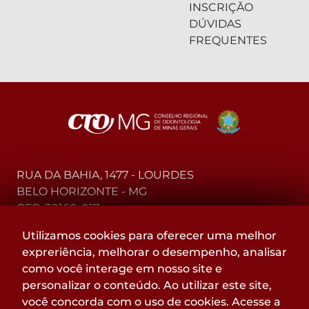
INSCRIÇÃO
DÚVIDAS
FREQUENTES
RUA DA BAHIA, 1477 - LOURDES
BELO HORIZONTE - MG
CEP: 30160-017
Utilizamos cookies para oferecer uma melhor
(31) 2104-3000 - WhatsApp
expreriência, melhorar o desempenho, analisar
0800-015-4000 - Telefone
como você interage em nosso site e
personalizar o conteúdo. Ao utilizar este site,
Acompanhe
você concorda com o uso de cookies. Acesse a