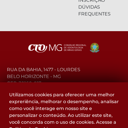
INSCRIÇÃO
DÚVIDAS
FREQUENTES
RUA DA BAHIA, 1477 - LOURDES
BELO HORIZONTE - MG
CEP: 30160-017
Utilizamos cookies para oferecer uma melhor
(31) 2104-3000 - WhatsApp
expreriência, melhorar o desempenho, analisar
0800-015-4000 - Telefone
como você interage em nosso site e
personalizar o conteúdo. Ao utilizar este site,
Acompanhe
você concorda com o uso de cookies. Acesse a