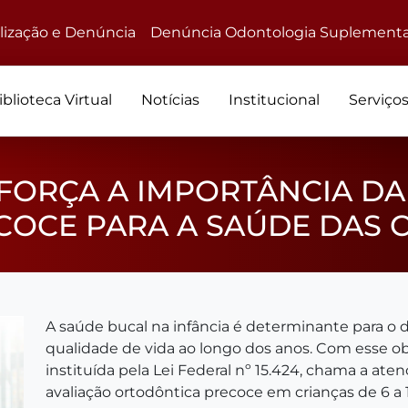
alização e Denúncia
Denúncia Odontologia Suplementa
iblioteca Virtual
Notícias
Institucional
Serviço
FORÇA A IMPORTÂNCIA DA
OCE PARA A SAÚDE DAS 
A saúde bucal na infância é determinante para o 
qualidade de vida ao longo dos anos. Com esse ob
instituída pela Lei Federal nº 15.424, chama a at
avaliação ortodôntica precoce em crianças de 6 a 