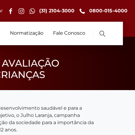
r
(31) 2104-3000
0800-015-4000
s
Normatização
Fale Conosco
 AVALIAÇÃO
CRIANÇAS
desenvolvimento saudável e para a
jetivo, o Julho Laranja, campanha
enção da sociedade para a importância da
12 anos.