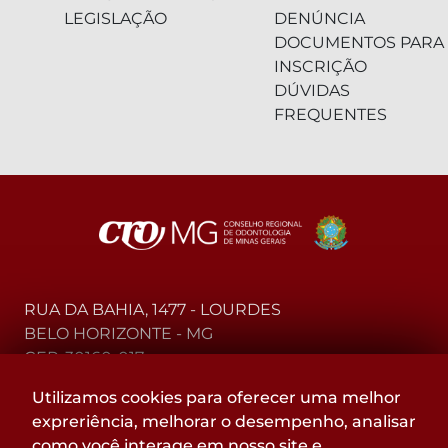
LEGISLAÇÃO
DENÚNCIA
DOCUMENTOS PARA
INSCRIÇÃO
DÚVIDAS
FREQUENTES
RUA DA BAHIA, 1477 - LOURDES
BELO HORIZONTE - MG
CEP: 30160-017
Utilizamos cookies para oferecer uma melhor
(31) 2104-3000 - WhatsApp
expreriência, melhorar o desempenho, analisar
0800-015-4000 - Telefone
como você interage em nosso site e