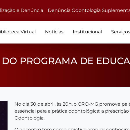
alização e Denúncia
Denúncia Odontologia Suplementa
iblioteca Virtual
Notícias
Institucional
Serviço
LA DO PROGRAMA DE EDUC
No dia 30 de abril, às 20h, o CRO-MG promove pa
essencial para a prática odontológica: a prescri
Odontologia.
O encontro tem como objetivo ampliar conhecime