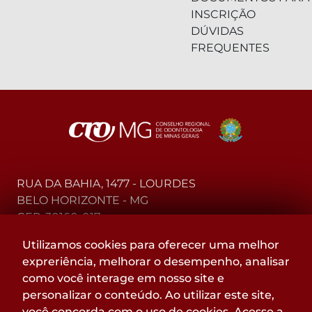
INSCRIÇÃO
DÚVIDAS
FREQUENTES
RUA DA BAHIA, 1477 - LOURDES
BELO HORIZONTE - MG
CEP: 30160-017
Utilizamos cookies para oferecer uma melhor
(31) 2104-3000 - WhatsApp
expreriência, melhorar o desempenho, analisar
0800-015-4000 - Telefone
como você interage em nosso site e
personalizar o conteúdo. Ao utilizar este site,
Acompanhe
você concorda com o uso de cookies. Acesse a