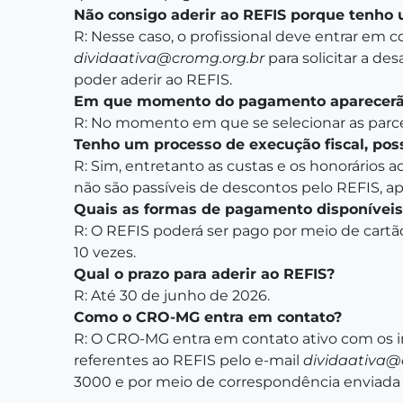
Não consigo aderir ao REFIS porque tenho 
R: Nesse caso, o profissional deve entrar em
dividaativa@cromg.org.br
para solicitar a de
poder aderir ao REFIS.
Em que momento do pagamento aparecerã
R: No momento em que se selecionar as parc
Tenho um processo de execução fiscal, pos
R: Sim, entretanto as custas e os honorários a
não são passíveis de descontos pelo REFIS, a
Quais as formas de pagamento disponíveis
R: O REFIS poderá ser pago por meio de cartão
10 vezes.
Qual o prazo para aderir ao REFIS?
R: Até 30 de junho de 2026.
Como o CRO-MG entra em contato?
R: O CRO-MG entra em contato ativo com os in
referentes ao REFIS pelo e-mail
dividaativa@
3000 e por meio de correspondência enviada 