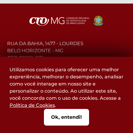
RUA DA BAHIA, 1477 - LOURDES
BELO HORIZONTE - MG
CEP: 30160-017
Utilizamos cookies para oferecer uma melhor
(31) 2104-3000 - WhatsApp
expreriência, melhorar o desempenho, analisar
0800-015-4000 - Telefone
como você interage em nosso site e
personalizar o conteúdo. Ao utilizar este site,
Acompanhe
você concorda com o uso de cookies. Acesse a
@CROMGOFICIAL
Política de Cookies
.
nas redes sociais:
Ok, entendi!