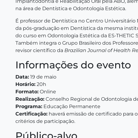
Implantodontia e Reabilitação Oral pela ABO, alé
na área de Dentística e Odontologia Estética.
É professor de Dentística no Centro Universitári
da pós-graduação em Dentística da mesma institu
do curso em Odontologia Estética da ES-THETIC 
Também integra o Grupo Brasileiro dos Professo
revisor científico da
Brazilian Journal of Health R
Informações do evento
Data:
19 de maio
Horário:
20h
Formato:
Online
Realização:
Conselho Regional de Odontologia d
Programa:
Educação Permanente
Certificação:
haverá emissão de certificado para 
critérios de participação.
Público-alvo