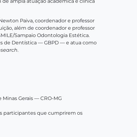
m de ampla atuação acadêmica e clínica
o Newton Paiva, coordenador e professor
ição, além de coordenador e professor
SMILE/Sampaio Odontologia Estética.
res de Dentística — GBPD — e atua como
esearch
.
e Minas Gerais — CRO-MG
os participantes que cumprirem os