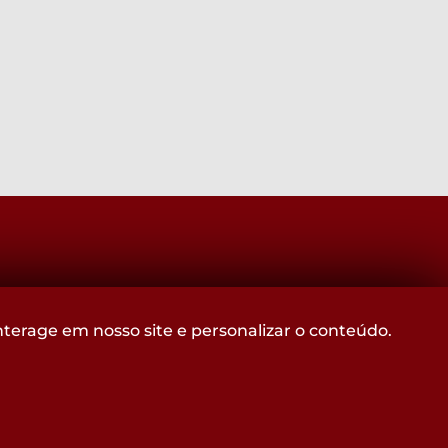
Acompanhe
terage em nosso site e personalizar o conteúdo.
@CROMGOFICIAL
nas redes sociais: