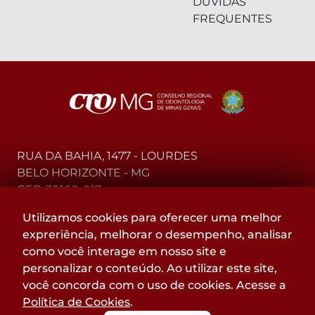
DÚVIDAS
FREQUENTES
RUA DA BAHIA, 1477 - LOURDES
BELO HORIZONTE - MG
CEP: 30160-017
Utilizamos cookies para oferecer uma melhor
(31) 2104-3000 - WhatsApp
expreriência, melhorar o desempenho, analisar
0800-015-4000 - Telefone
como você interage em nosso site e
personalizar o conteúdo. Ao utilizar este site,
Acompanhe
você concorda com o uso de cookies. Acesse a
@CROMGOFICIAL
Política de Cookies
.