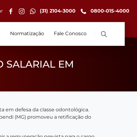
r
(31) 2104-3000
0800-015-4000
s
Normatização
Fale Conosco
O SALARIAL EM
 em defesa da classe odontológica.
ependi (MG) promoveu a retificação do
gir a remuneração prevista para o cargo