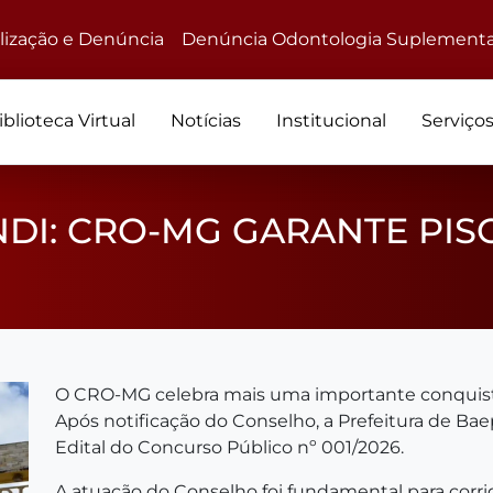
alização e Denúncia
Denúncia Odontologia Suplementa
iblioteca Virtual
Notícias
Institucional
Serviço
NDI: CRO-MG GARANTE PIS
O CRO-MG celebra mais uma importante conquista
Após notificação do Conselho, a Prefeitura de Ba
Edital do Concurso Público nº 001/2026.
A atuação do Conselho foi fundamental para corri