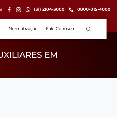
r
(31) 2104-3000
0800-015-4000
s
Normatização
Fale Conosco
UXILIARES EM