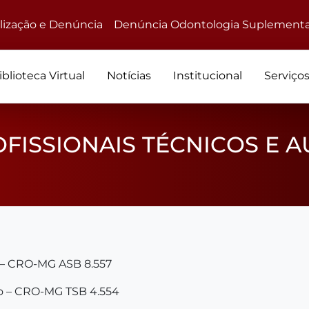
alização e Denúncia
Denúncia Odontologia Suplementa
iblioteca Virtual
Notícias
Institucional
Serviço
FISSIONAIS TÉCNICOS E A
a – CRO-MG ASB 8.557
iro – CRO-MG TSB 4.554