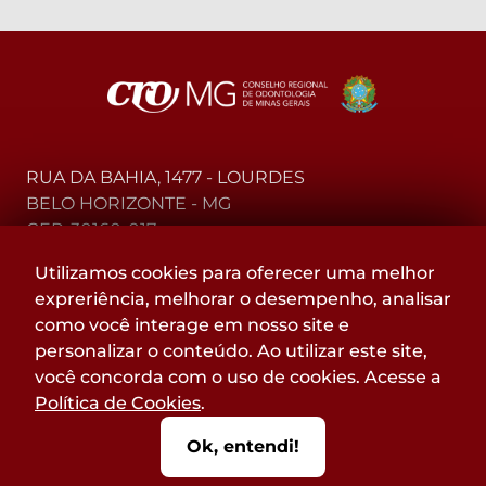
RUA DA BAHIA, 1477 - LOURDES
BELO HORIZONTE - MG
CEP: 30160-017
Utilizamos cookies para oferecer uma melhor
(31) 2104-3000 - WhatsApp
expreriência, melhorar o desempenho, analisar
0800-015-4000 - Telefone
como você interage em nosso site e
personalizar o conteúdo. Ao utilizar este site,
Acompanhe
você concorda com o uso de cookies. Acesse a
@CROMGOFICIAL
Política de Cookies
.
nas redes sociais:
Ok, entendi!