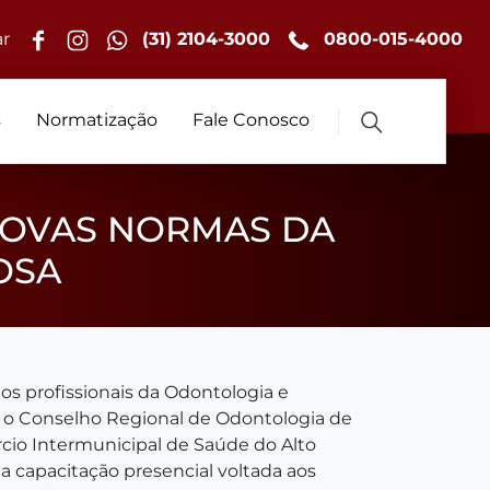
r
(31) 2104-3000
0800-015-4000
s
Normatização
Fale Conosco
NOVAS NORMAS DA
OSA
os profissionais da Odontologia e
, o Conselho Regional de Odontologia de
cio Intermunicipal de Saúde do Alto
a capacitação presencial voltada aos