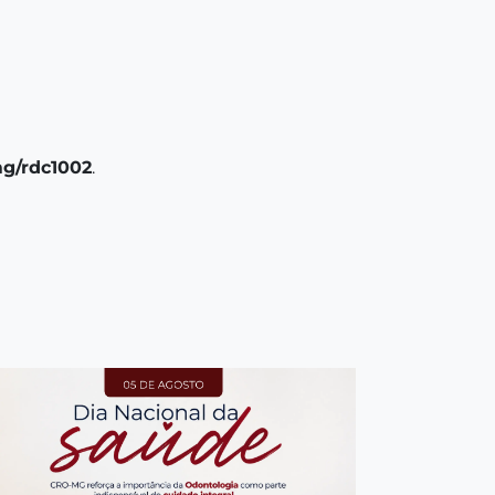
mg/rdc1002
.