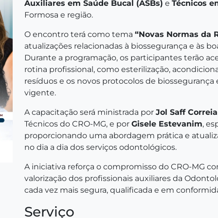
Auxiliares em Saúde Bucal (ASBs)
e
Técnicos e
Formosa e região.
O encontro terá como tema
“Novas Normas da 
atualizações relacionadas à biossegurança e às bo
Durante a programação, os participantes terão a
rotina profissional, como esterilização, acondici
resíduos e os novos protocolos de biossegurança
vigente.
A capacitação será ministrada por
Jol Saff Correia
Técnicos do CRO-MG, e por
Gisele Estevanim
, es
proporcionando uma abordagem prática e atualiz
no dia a dia dos serviços odontológicos.
A iniciativa reforça o compromisso do CRO-MG c
valorização dos profissionais auxiliares da Odonto
cada vez mais segura, qualificada e em conformid
Serviço