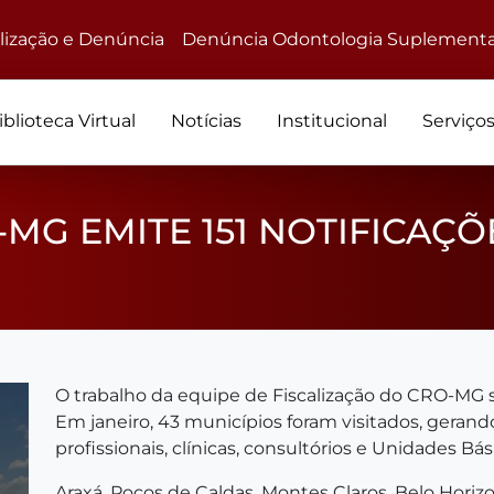
alização e Denúncia
Denúncia Odontologia Suplementa
iblioteca Virtual
Notícias
Institucional
Serviço
-MG EMITE 151 NOTIFICAÇ
O trabalho da equipe de Fiscalização do CRO-MG 
Em janeiro, 43 municípios foram visitados, gerando
profissionais, clínicas, consultórios e Unidades Bá
Araxá, Poços de Caldas, Montes Claros, Belo Hori