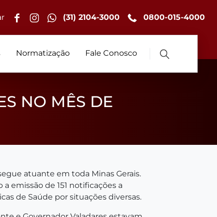
r
(31) 2104-3000
0800-015-4000
s
Normatização
Fale Conosco
ÕES NO MÊS DE
segue atuante em toda Minas Gerais.
 a emissão de 151 notificações a
sicas de Saúde por situações diversas.
zonte e Governador Valadares estavam